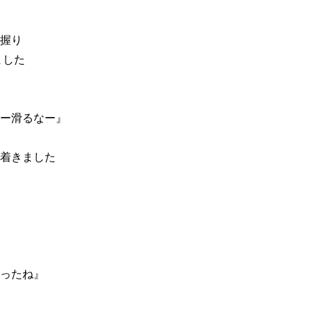
握り
ました
ー滑るなー』
着きました
ったね』