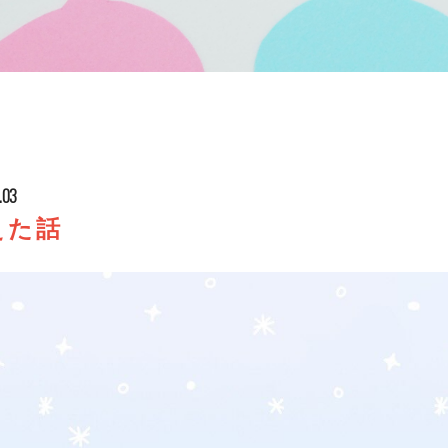
.03
えた話