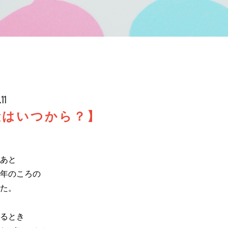
.11
段はいつから？】
あと
年のころの
た。
るとき